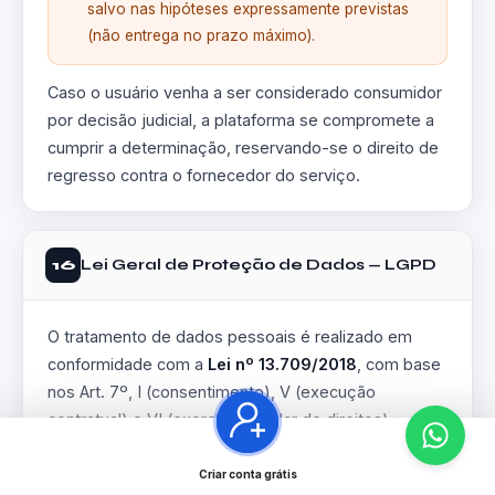
salvo nas hipóteses expressamente previstas
(não entrega no prazo máximo).
Caso o usuário venha a ser considerado consumidor
por decisão judicial, a plataforma se compromete a
cumprir a determinação, reservando-se o direito de
regresso contra o fornecedor do serviço.
Lei Geral de Proteção de Dados — LGPD
16
O tratamento de dados pessoais é realizado em
conformidade com a
Lei nº 13.709/2018
, com base
nos Art. 7º, I (consentimento), V (execução
contratual) e VI (exercício regular de direitos).
Direitos garantidos ao usuário (Art. 18):
Criar conta grátis
confirmação e acesso aos dados; correção;