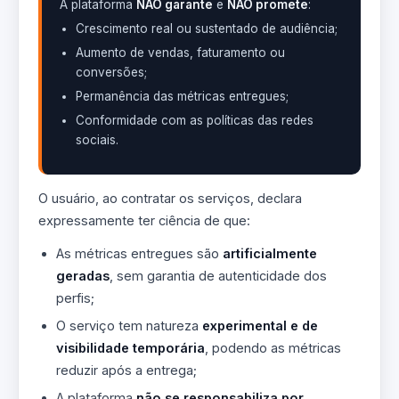
A plataforma
NÃO garante
e
NÃO promete
:
Crescimento real ou sustentado de audiência;
Aumento de vendas, faturamento ou
conversões;
Permanência das métricas entregues;
Conformidade com as políticas das redes
sociais.
O usuário, ao contratar os serviços, declara
expressamente ter ciência de que:
As métricas entregues são
artificialmente
geradas
, sem garantia de autenticidade dos
perfis;
O serviço tem natureza
experimental e de
visibilidade temporária
, podendo as métricas
reduzir após a entrega;
A plataforma
não se responsabiliza por