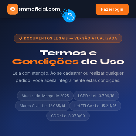
S
smmoficial.com
Fazer login
📋 DOCUMENTOS LEGAIS — VERSÃO ATUALIZADA
Termos e
Condições
de Uso
Leia com atenção. Ao se cadastrar ou realizar qualquer
pedido, você aceita integralmente estas condições.
Atualizado: Março de 2025
LGPD · Lei 13.709/18
Marco Civil · Lei 12.965/14
Lei FELCA · Lei 15.211/25
CDC · Lei 8.078/90